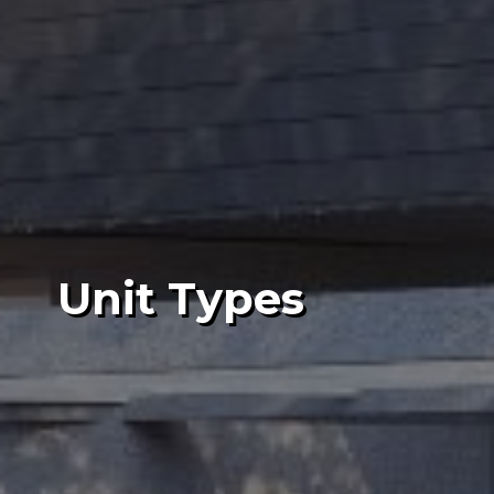
Unit Types