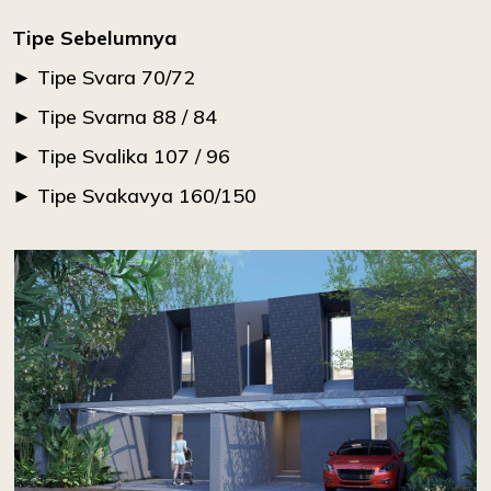
Tipe Sebelumnya
► Tipe Svara 70/72
► Tipe Svarna 88 / 84
► Tipe Svalika 107 / 96
► Tipe Svakavya 160/150